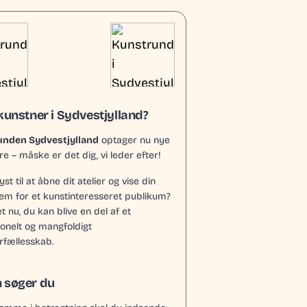
kunstner i Sydvestjylland?
unden Sydvestjylland
optager nu nye
e – måske er det dig, vi leder efter!
yst til at åbne dit atelier og vise din
rem for et kunstinteresseret publikum?
t nu, du kan blive en del af et
ionelt og mangfoldigt
rfællesskab.
 søger du