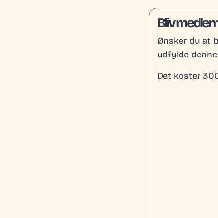
Bliv medle
Ønsker du at bl
udfylde denne
Det koster 300