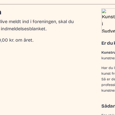
m
ive meldt ind i foreningen, skal du
 indmeldelsesblanket.
,00 kr. om året.
Er du 
Kunstr
kunstner
Har du l
kunst f
Så er de
profess
kunstne
Sådan