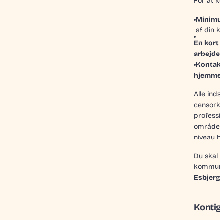
For at 
Minimum
af din 
En kort
arbejde
Kontak
hjemme
Alle ind
censork
profess
område 
niveau h
Du skal
kommun
Esbjerg
Kontig
er:
Venligst upload minimum 2 billeder af din