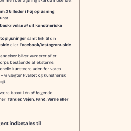
komme i betragtning skal du indsende:
 2 billeder i høj opløsning
kunst
 beskrivelse af dit kunstneriske
toplysninger
samt link til din
side
eller
Facebook/Instagram-side
sendelser bliver vurderet af et
orps bestående af eksterne,
ionelle kunstnere uden for vores
– vi vægter kvalitet og kunstnerisk
øjt.
 være bosat i én af følgende
er:
Tønder, Vejen, Fanø, Varde eller
.
ent indbetales til