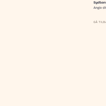
Sydban
amlede uploadstørrelse er 20 MB – ellers kan
Angiv di
din ansøgning. Hvis din indsendelse overstiger
reducere størrelsen på dine billeder og udfylde
GÅ TILB
 med at forhindre spam skal du løse denne
kopgave
g forstået: Vi behandler personlige oplysninger
verensstemmelse med vores privatlivspolitik:
Se